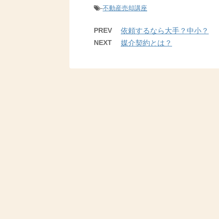
-
不動産売却講座
PREV
依頼するなら大手？中小？
NEXT
媒介契約とは？